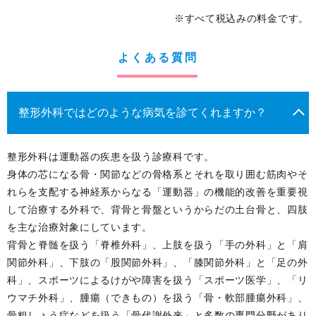
※すべて税込みの料金です。
よくある質問
整形外科ではどのような病気を診てくれますか？
整形外科は運動器の疾患を扱う診療科です。
身体の芯になる骨・関節などの骨格系とそれを取り囲む筋肉やそ
れらを支配する神経系からなる「運動器」の機能的改善を重要視
して治療する外科で、背骨と骨盤というからだの土台骨と、四肢
を主な治療対象にしています。
背骨と脊髄を扱う「脊椎外科」、上肢を扱う「手の外科」と「肩
関節外科」、下肢の「股関節外科」、「膝関節外科」と「足の外
科」、スポーツによるけがや障害を扱う「スポーツ医学」、「リ
ウマチ外科」、腫瘍（できもの）を扱う「骨・軟部腫瘍外科」、
骨粗しょう症などを扱う「骨代謝外来」と多数の専門分野があり