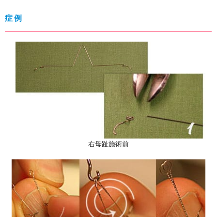
症例
右母趾施術前